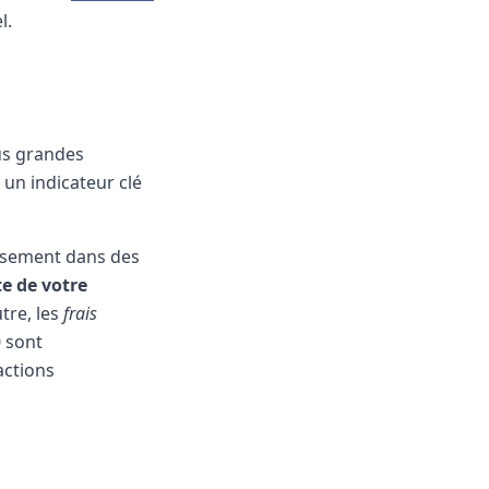
l.
us grandes
 un indicateur clé
issement dans des
e de votre
tre, les
frais
0 sont
actions