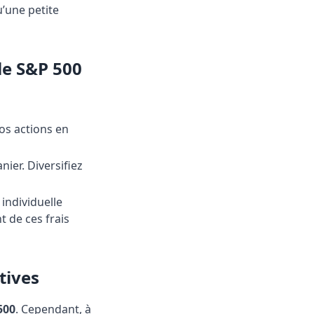
’une petite
 le S&P 500
os actions en
ier. Diversifiez
 individuelle
 de ces frais
tives
500
. Cependant, à