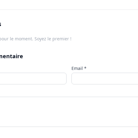
s
our le moment. Soyez le premier !
mentaire
Email
*