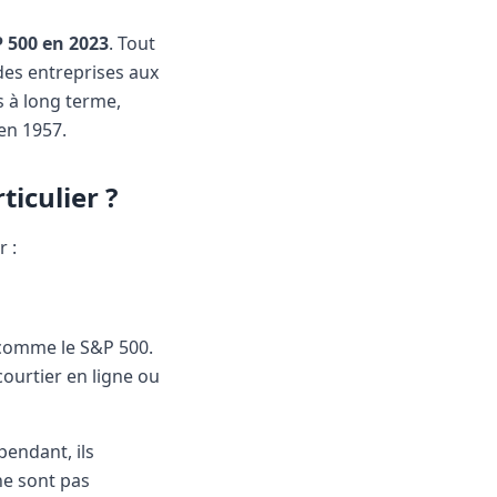
P 500 en 2023
. Tout
des entreprises aux
 à long terme,
en 1957.
iculier ?
r :
, comme le S&P 500.
 courtier en ligne ou
pendant, ils
 ne sont pas