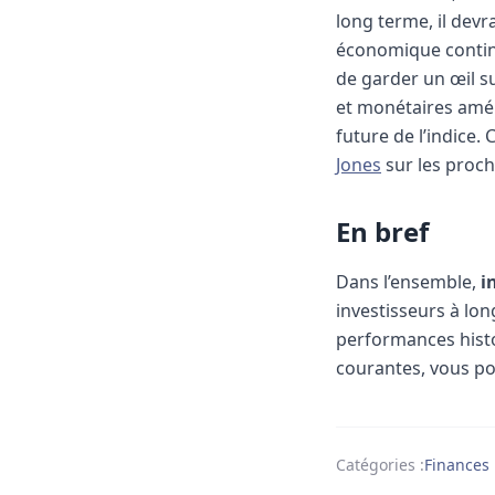
long terme, il devr
économique conti
de garder un œil s
et monétaires amér
future de l’indice.
C
Jones
sur les proch
En bref
Dans l’ensemble,
i
investisseurs à lon
performances histor
courantes, vous p
Catégories :
Finances