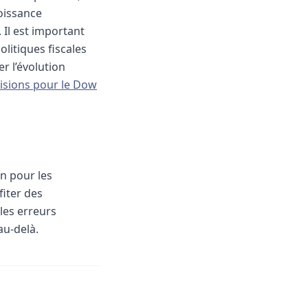
roissance
. Il est important
litiques fiscales
r l’évolution
isions pour le Dow
on pour les
fiter des
 les erreurs
au-delà.