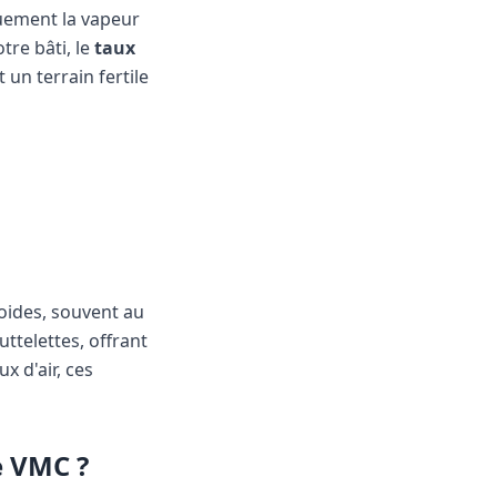
iquement la vapeur
tre bâti, le
taux
 un terrain fertile
oides, souvent au
ttelettes, offrant
x d'air, ces
e VMC ?