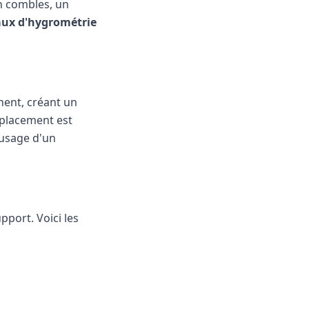
en combles, un
aux d'hygrométrie
hent, créant un
mplacement est
'usage d'un
pport. Voici les