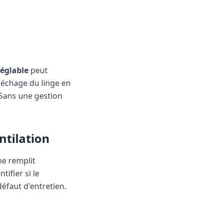
églable
peut
 séchage du linge en
. Sans une gestion
entilation
me remplit
ifier si le
éfaut d'entretien.