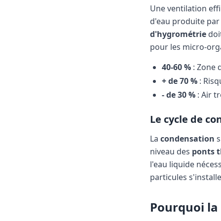
Une ventilation eff
d'eau produite par 
d'hygrométrie
doit
pour les micro-or
40-60 %
: Zone d
+ de 70 %
: Risq
- de 30 %
: Air t
Le cycle de co
La
condensation
s
niveau des
ponts 
l'eau liquide néces
particules s'instal
Pourquoi la