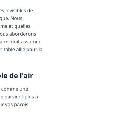
s invisibles de
ique. Nous
ème et quelles
 nous aborderons
taire, doit assumer
table allié pour la
e de l'air
git comme une
ne parvient plus à
ur vos parois