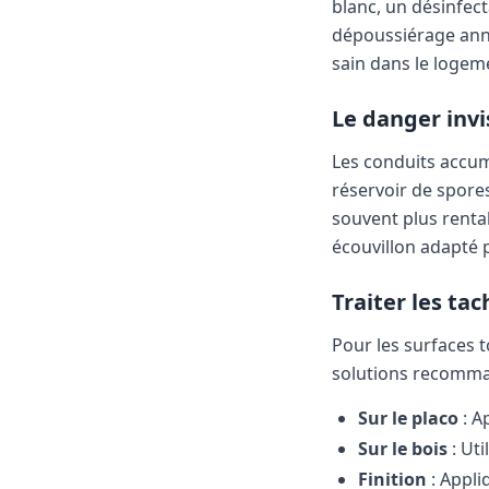
blanc, un désinfec
dépoussiérage annu
sain dans le logem
Le danger invi
Les conduits accum
réservoir de spores
souvent plus renta
écouvillon adapté p
Traiter les tac
Pour les surfaces t
solutions recomma
Sur le placo
: A
Sur le bois
: Uti
Finition
: Appli