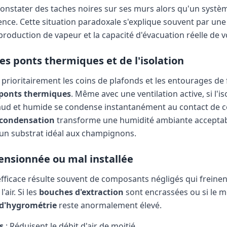
 constater des taches noires sur ses murs alors qu'un systè
ce. Cette situation paradoxale s'explique souvent par une
a production de vapeur et la capacité d'évacuation réelle de vo
s ponts thermiques et de l'isolation
 prioritairement les coins de plafonds et les entourages de 
ponts thermiques
. Même avec une ventilation active, si l'is
 chaud et humide se condense instantanément au contact de ce
condensation
transforme une humidité ambiante acceptabl
 un substrat idéal aux champignons.
nsionnée ou mal installée
efficace résulte souvent de composants négligés qui freinen
air. Si les
bouches d'extraction
sont encrassées ou si le
 d'hygrométrie
reste anormalement élevé.
s
: Réduisent le débit d'air de moitié.