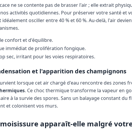
icace ne se contente pas de brasser l'air ; elle extrait phys
nos activités quotidiennes. Pour préserver votre santé et vo
 idéalement osciller entre 40 % et 60 %. Au-delà, l'air devient
ganismes.
e confort et d'équilibre.
ue immédiat de prolifération fongique.
rop sec, irritant pour les voies respiratoires.
ndensation et l'apparition des champignons
urvient lorsque cet air chargé d'eau rencontre des zones fr
thermiques
. Ce choc thermique transforme la vapeur en gou
saire à la survie des spores. Sans un balayage constant du flu
lent et colonisent vos murs.
 moisissure apparaît-elle malgré votr