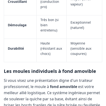
Croustillant
(conduction
vapeur)
pro)
Très bon (si
Exceptionnel
Démoulage
bien
(naturel)
entretenu)
Haute
Moyenne
Durabilité
(résistant aux
(sensible aux
chocs)
coupures)
Les moules individuels à fond amovible
Si vous visez une présentation digne d'un traiteur
professionnel, le moule à
fond amovible
est votre
meilleur allié logistique. Ce système ingénieux permet
de soulever la quiche par sa base, évitant ainsi de
briser les bords fragiles de la pâte brisée ou feuilletée.